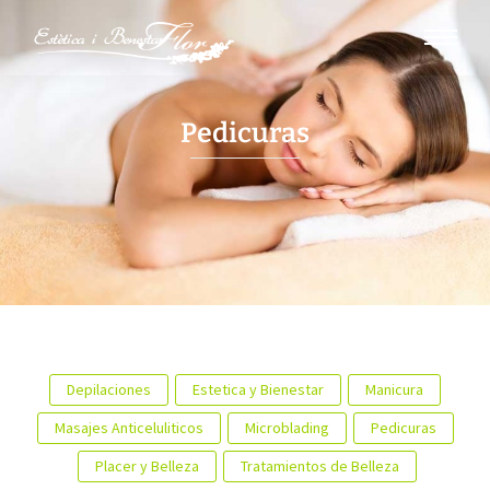
Pedicuras
Depilaciones
Estetica y Bienestar
Manicura
Masajes Anticeluliticos
Microblading
Pedicuras
Placer y Belleza
Tratamientos de Belleza