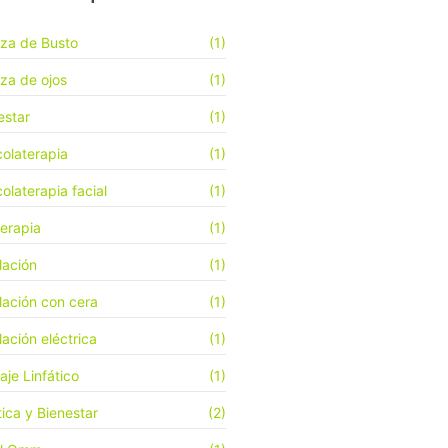
eza de Busto
(1)
eza de ojos
(1)
estar
(1)
olaterapia
(1)
olaterapia facial
(1)
terapia
(1)
lación
(1)
lación con cera
(1)
lación eléctrica
(1)
aje Linfático
(1)
tica y Bienestar
(2)