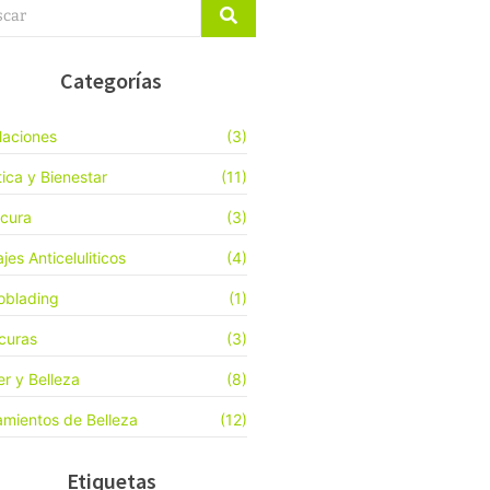
Categorías
laciones
(3)
tica y Bienestar
(11)
cura
(3)
jes Anticeluliticos
(4)
oblading
(1)
curas
(3)
er y Belleza
(8)
amientos de Belleza
(12)
Etiquetas