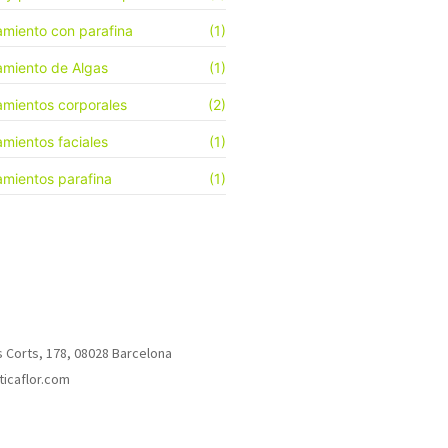
amiento con parafina
(1)
amiento de Algas
(1)
amientos corporales
(2)
amientos faciales
(1)
amientos parafina
(1)
s Corts, 178, 08028 Barcelona
icaflor.com