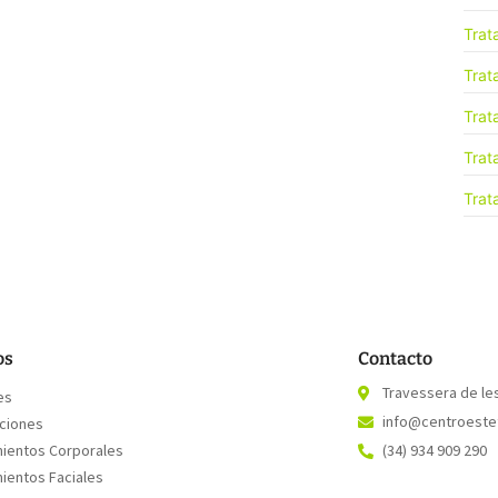
Trat
Trat
Trat
Trat
Trat
os
Contacto
Travessera de le
es
info@centroestet
aciones
mientos Corporales
(34) 934 909 290
ientos Faciales