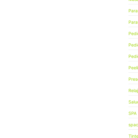
Para
Paraf
Pedi
Pedi
Pedi
Peel
Pres
Rela
Salu
SPA
spa
Tint