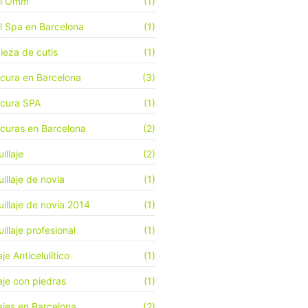
el Omm
(1)
l Spa en Barcelona
(1)
ieza de cutis
(1)
cura en Barcelona
(3)
cura SPA
(1)
curas en Barcelona
(2)
illaje
(2)
illaje de novia
(1)
illaje de novia 2014
(1)
illaje profesional
(1)
je Anticelulítico
(1)
je con piedras
(1)
jes en Barcelona
(2)