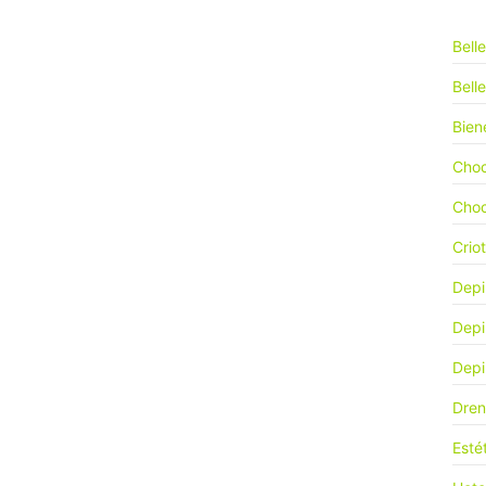
Bell
Bell
Bien
Choc
Choc
Crio
Depi
Depi
Depi
Dren
Esté