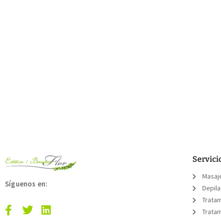
Servici
Masaj
Síguenos en:
Depil
Trata
Tratam