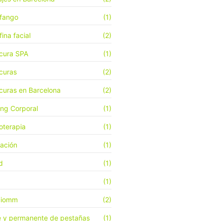
fango
(1)
ina facial
(2)
cura SPA
(1)
curas
(2)
curas en Barcelona
(2)
ing Corporal
(1)
oterapia
(1)
jación
(1)
d
(1)
(1)
ciomm
(2)
e y permanente de pestañas
(1)