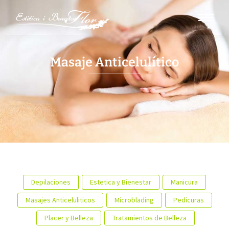
Masaje Anticelulítico
Depilaciones
Estetica y Bienestar
Manicura
Masajes Anticeluliticos
Microblading
Pedicuras
Placer y Belleza
Tratamientos de Belleza