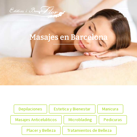
Masajes en Barcelona
Depilaciones
Estetica y Bienestar
Manicura
Masajes Anticeluliticos
Microblading
Pedicuras
Placer y Belleza
Tratamientos de Belleza