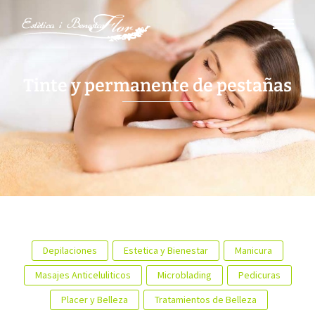
Tinte y permanente de pestañas
Depilaciones
Estetica y Bienestar
Manicura
Masajes Anticeluliticos
Microblading
Pedicuras
Placer y Belleza
Tratamientos de Belleza