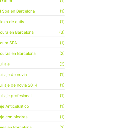
el Omm
(1)
l Spa en Barcelona
(1)
ieza de cutis
(1)
cura en Barcelona
(3)
cura SPA
(1)
curas en Barcelona
(2)
illaje
(2)
illaje de novia
(1)
illaje de novia 2014
(1)
illaje profesional
(1)
je Anticelulítico
(1)
je con piedras
(1)
jes en Barcelona
(2)