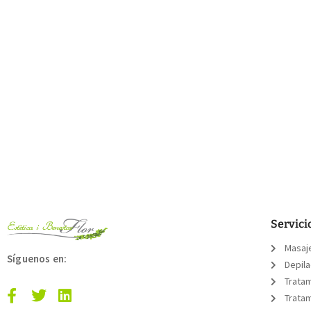
Servici
Masaj
Síguenos en:
Depil
Trata
Tratam