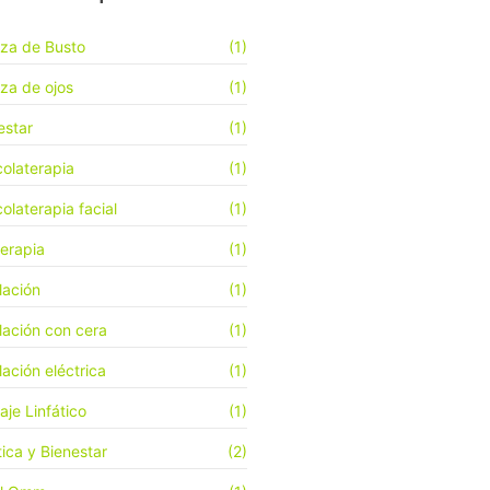
eza de Busto
(1)
eza de ojos
(1)
estar
(1)
olaterapia
(1)
olaterapia facial
(1)
terapia
(1)
lación
(1)
lación con cera
(1)
lación eléctrica
(1)
aje Linfático
(1)
Manicura SemiPermanente
Propuestas de salud para el 2018
Especial Navidad
tica y Bienestar
(2)