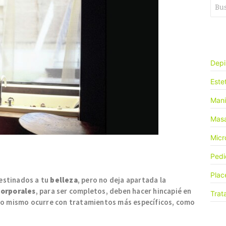
Depi
Este
Mani
Masa
Micr
Pedi
Plac
destinados a tu
belleza
, pero no deja apartada la
corporales
, para ser completos, deben hacer hincapié en
Trat
 Y lo mismo ocurre con tratamientos más específicos, como