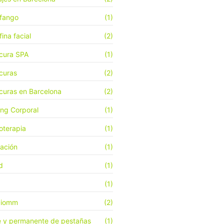
fango
(1)
ina facial
(2)
cura SPA
(1)
curas
(2)
curas en Barcelona
(2)
ing Corporal
(1)
oterapia
(1)
jación
(1)
d
(1)
(1)
ciomm
(2)
e y permanente de pestañas
(1)