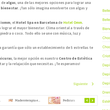
l de
algas
, una de las mejores opciones para lograr una
e
bienestar
. ¡Tan sólo imagina envolverte con algas y
Bell
Bell
ciomm
, el
Hotel Spa en Barcelona
de
Hotel Omm
.
 lograr el mayor bienestar. Clima oriental a través de
Bien
piedra o coco. Todo ello se une con música, luz y
Choc
Choc
la garantía que sólo un establecimiento de 5 estrellas te
Crio
icuras
, la mejor opción es nuestro
Centro de Estética
tar y la relajación que necesitas. ¡Te esperamos!
Depi
Depi
Depi
Siguiente
Dren
 cejas?
Maderoterapia en Barcelona | Tratamientos de Bienestar
Pedicura
Esté