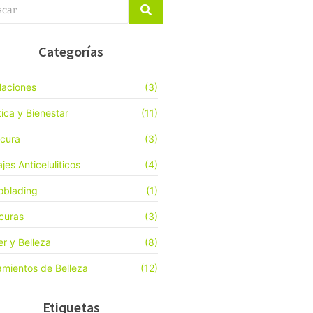
Categorías
laciones
(3)
tica y Bienestar
(11)
cura
(3)
jes Anticeluliticos
(4)
oblading
(1)
curas
(3)
er y Belleza
(8)
amientos de Belleza
(12)
Etiquetas