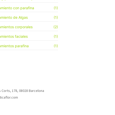
amiento con parafina
(1)
amiento de Algas
(1)
amientos corporales
(2)
amientos faciales
(1)
amientos parafina
(1)
s Corts, 178, 08028 Barcelona
icaflor.com