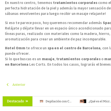
En nuestro centro, tenemos
tratamientos corporales
como e
perfecta hidratación de la piel y además la mayor sensación d
sábanas envolventes para luego recibir un masaje relajante!
Si eso te parece poco, hoy queremos recomendar además
Spa
Relájate y déjate llevar en un espacio único acondicionado para
líneas puras, realizado con materiales como la madera, hierro, 
aromatización para crear un ambiente de paz incomparable.
Hotel Omm
te ofrece un
spa en el centro de Barcelona
, con 
puede ofrecer.
Si lo que buscas es un
masaje
,
tratamientos corporales
o
man
en Barcelona
Les Corts. En todos los casos, lograrás el bienes
Anterior
Destacado
Descubre los beneficios de los Tratamientos de Crioterapia en Barcelona | Bienestar y Recuperación
Depilación con Cera vs. Depilación con Láser: ¿Cuál es la mejor opción?
¿Qué es el Microblading de