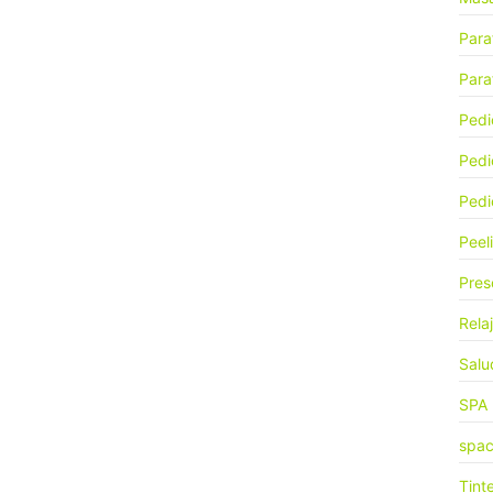
Para
Paraf
Pedi
Pedi
Pedi
Peel
Pres
Rela
Salu
SPA
spa
Tint