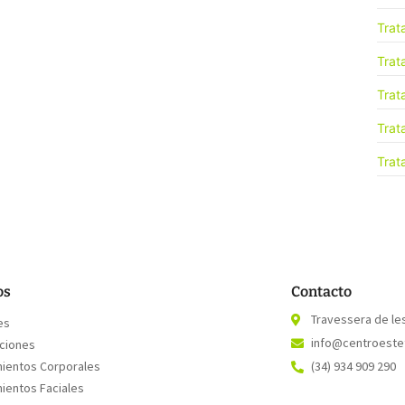
Trat
Trat
Trat
Trat
Trat
os
Contacto
Travessera de le
es
info@centroestet
aciones
mientos Corporales
(34) 934 909 290
ientos Faciales